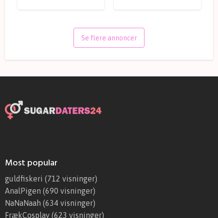
s
n
s
i
e
e
r
4
Se flere annoncer
3
H
e
l
s
i
n
g
ø
r
Most popular
guldfiskeri
(712 visninger)
AnalPigen
(690 visninger)
NaNaNaah
(634 visninger)
FrækCosplay
(623 visninger)