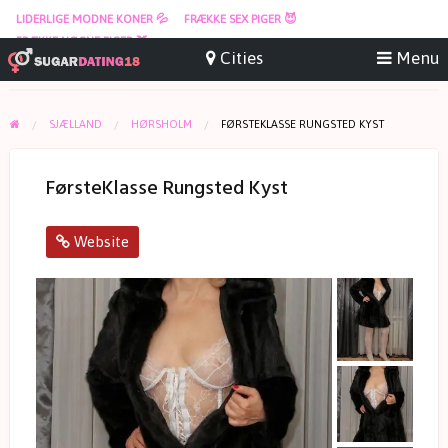
LIDERLIGE MODNE KONER 💦
FRÆKKE SEX PIGER 😈
FRÆKKE NØGNE PIGER 🍑
SJÆLLAND
HØRSHOLM
FØRSTEKLASSE RUNGSTED KYST
FørsteKlasse Rungsted Kyst
Website