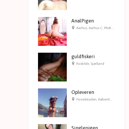
AnalPigen
Aarhus
,
Aarhus C
,
Midtjylland
guldfiskeri
Roskilde
,
Sjælland
Opleveren
Hovedstaden
,
København
,
Københ
Singlepigen