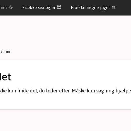
oner 💦
Frække sex piger 😈
Frække nøgne piger 🍑
NYBORG
det
i ikke kan finde det, du leder efter. Måske kan søgning hjælpe