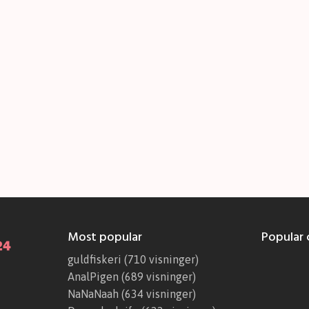
Most popular
Popular c
guldfiskeri
(710 visninger)
AnalPigen
(689 visninger)
NaNaNaah
(634 visninger)