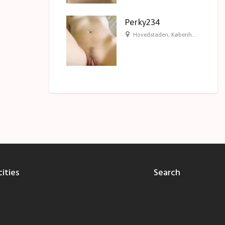
Perky234
Hovedstaden
,
København
,
Københ
ities
Search