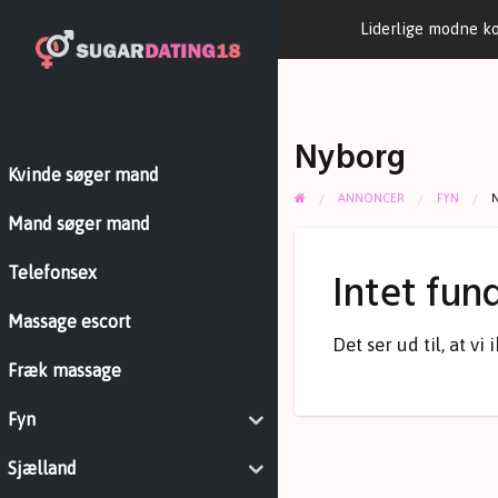
Liderlige modne k
Nyborg
Kvinde søger mand
ANNONCER
FYN
Mand søger mand
Intet fun
Telefonsex
Massage escort
Det ser ud til, at v
Fræk massage
Fyn
Sjælland