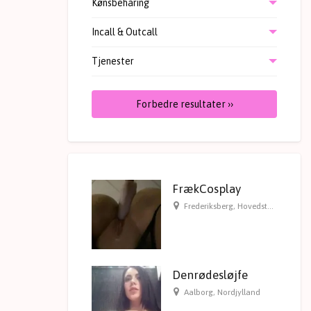
Kønsbehåring
Incall & Outcall
Tjenester
Forbedre resultater ››
FrækCosplay
Frederiksberg
,
Hovedstaden
Denrødesløjfe
Aalborg
,
Nordjylland