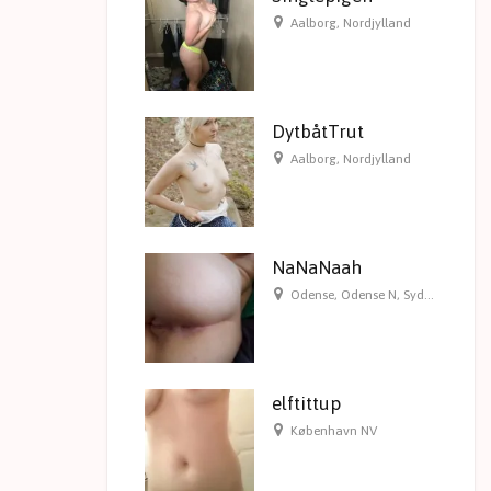
Aalborg
,
Nordjylland
DytbåtTrut
Aalborg
,
Nordjylland
NaNaNaah
Odense
,
Odense N
,
Syddanmark
elftittup
København NV