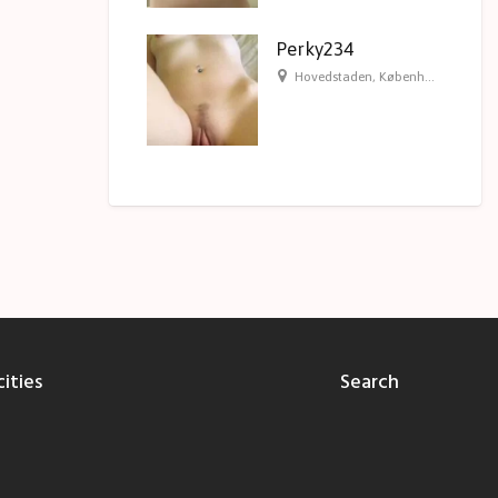
Perky234
Hovedstaden
,
København
,
Københ
ities
Search