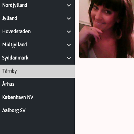
Nordjylland
fræk
fyr
Jylland
Hovedstaden
Midtjylland
Syddanmark
Tårnby
Århus
København NV
Aalborg SV