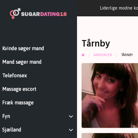
Liderlige modne k
Tårnby
Kvinde søger mand
ANNONCER
TÅRNBY
Mand søger mand
Søger
fræk
Telefonsex
fyr
Massage escort
Fræk massage
Fyn
Sjælland
Søger