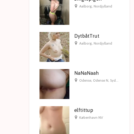
Aalborg
,
Nordjylland
DytbåtTrut
Aalborg
,
Nordjylland
NaNaNaah
Odense
,
Odense N
,
Syddanmark
elftittup
København NV