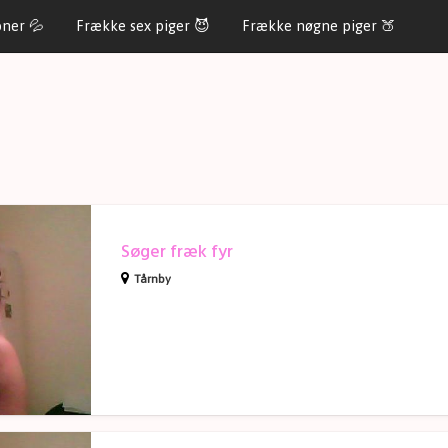
oner 💦
Frække sex piger 😈
Frække nøgne piger 🍑
Søger fræk fyr
Tårnby