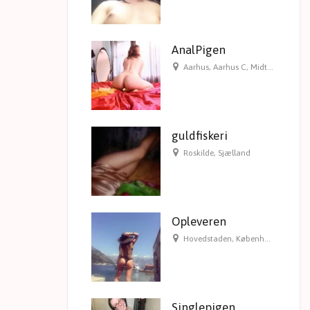
AnalPigen
Aarhus
,
Aarhus C
,
Midtjylland
guldfiskeri
Roskilde
,
Sjælland
Opleveren
Hovedstaden
,
København
,
Københ
Singlepigen