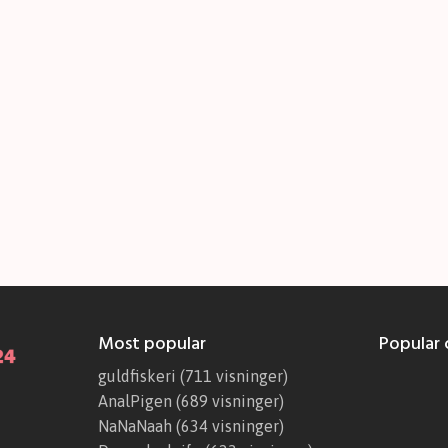
Most popular
Popular c
guldfiskeri
(711 visninger)
AnalPigen
(689 visninger)
NaNaNaah
(634 visninger)