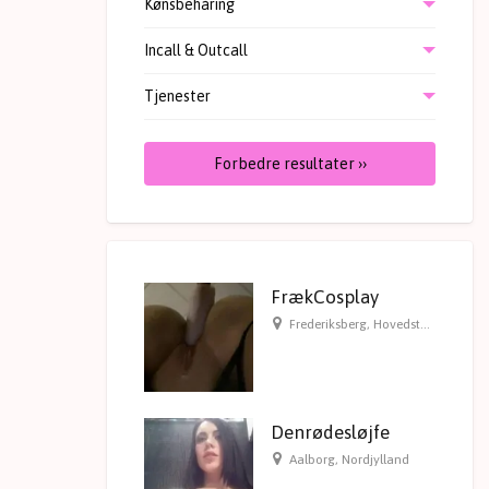
Kønsbehåring
Incall & Outcall
Tjenester
Forbedre resultater ››
FrækCosplay
Frederiksberg
,
Hovedstaden
Denrødesløjfe
Aalborg
,
Nordjylland