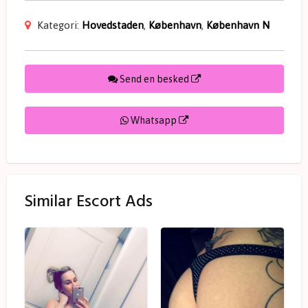
Kategori:
Hovedstaden
,
København
,
København N
Send en besked
Whatsapp
Similar Escort Ads
P
L
e
e
n
a