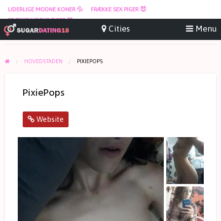
LIDERLIGE MODNE KONER 💦
FRÆKKE SEX PIGER 😈
FRÆKKE NØGNE PIGER 🍑
HOVEDSTADEN
PIXIEPOPS
PixiePops
Website