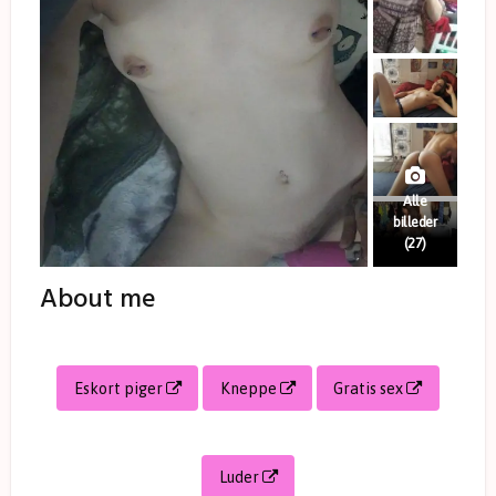
Alle
billeder
(27)
About me
Eskort piger
Kneppe
Gratis sex
Luder